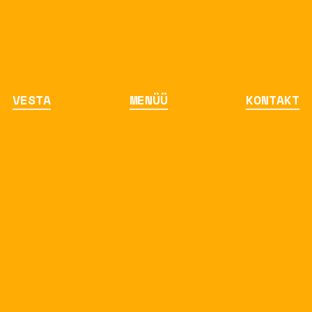
VESTA
MENÜÜ
KONTAKT
Täna köögist
Forelli crudo 14
salmorejo, arbuus, mandel