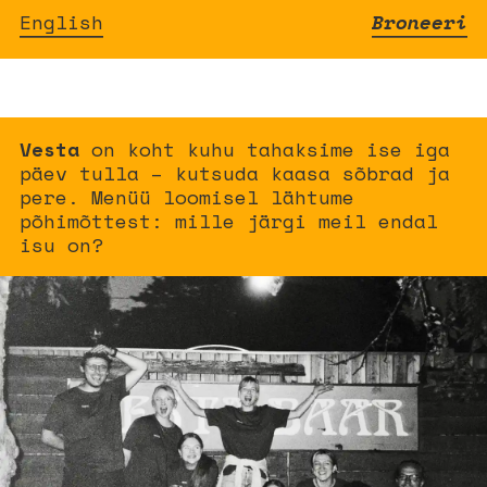
English
Broneeri
Vesta
on koht kuhu tahaksime ise iga
päev tulla – kutsuda kaasa sõbrad ja
pere. Menüü loomisel lähtume
põhimõttest: mille järgi meil endal
isu on?